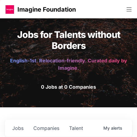
Imagine Foundation
Jobs for Talents without
Borders
English-1st. Relocation-friendly. Curated daily by
Imagine.
0 Jobs at 0 Companies
Jobs
Companies
Talent
My
alerts