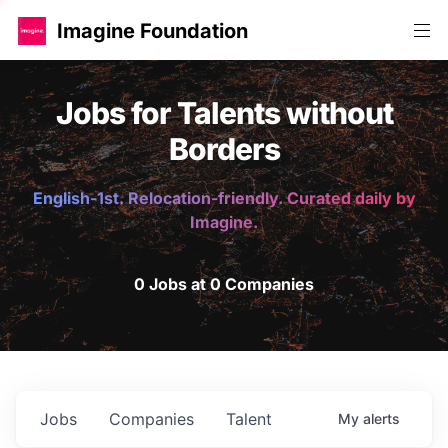
Imagine Foundation
Jobs for Talents without
Borders
English-1st. Relocation-friendly. Curated daily by
Imagine.
0 Jobs at 0 Companies
Jobs
Companies
Talent
My
alerts