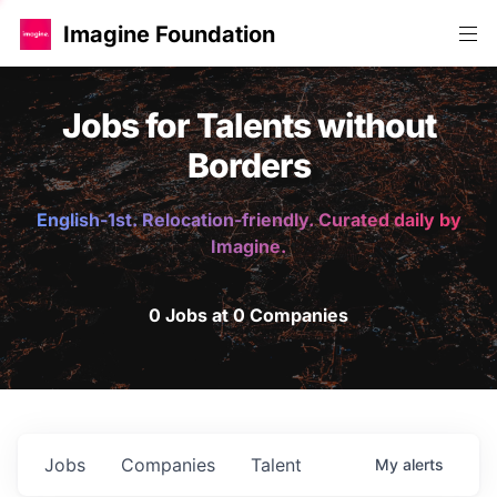
Imagine Foundation
Jobs for Talents without
Borders
English-1st. Relocation-friendly. Curated daily by
Imagine.
0 Jobs at 0 Companies
Jobs
Companies
Talent
My
alerts