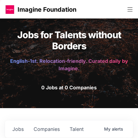
Imagine Foundation
Jobs for Talents without
Borders
English-1st. Relocation-friendly. Curated daily by
Imagine.
0 Jobs at 0 Companies
Jobs
Companies
Talent
My
alerts