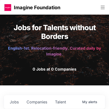
Imagine Foundation
Jobs for Talents without
Borders
English-1st. Relocation-friendly. Curated daily by
Imagine.
0 Jobs at 0 Companies
Jobs
Companies
Talent
My
alerts