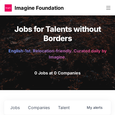
Imagine Foundation
Jobs for Talents without
Borders
English-1st. Relocation-friendly. Curated daily by
Imagine.
0 Jobs at 0 Companies
Jobs
Companies
Talent
My
alerts