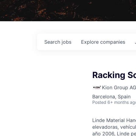
Search
jobs
Explore
companies
Racking So
Kion Group A
Barcelona, Spain
Posted
6+ months ag
Linde Material Hand
elevadoras, vehícul
año 2006, Linde p