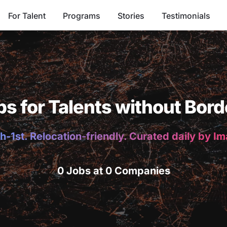
For Talent
Programs
Stories
Testimonials
bs for Talents without Bord
h-1st. Relocation-friendly. Curated daily by I
0 Jobs at 0 Companies