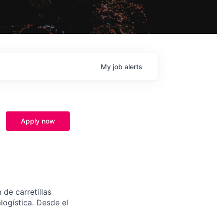
My
job
alerts
Apply now
 de carretillas
alogística. Desde el