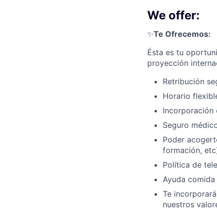
We offer:
✨
Te Ofrecemos:
Ésta es tu oportun
proyección interna
Retribución se
Horario flexibl
Incorporación 
Seguro médico
Poder acogerte
formación, etc
Política de tel
Ayuda comida d
Te incorporar
nuestros valor