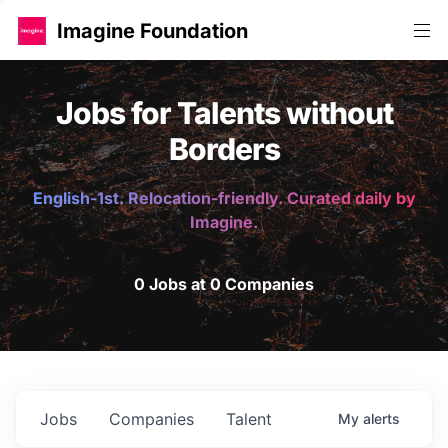
Imagine Foundation
Jobs for Talents without
Borders
English-1st. Relocation-friendly. Curated daily by
Imagine.
0 Jobs at 0 Companies
Jobs
Companies
Talent
My
alerts