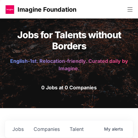
Imagine Foundation
Jobs for Talents without
Borders
English-1st. Relocation-friendly. Curated daily by
Imagine.
0 Jobs at 0 Companies
Jobs
Companies
Talent
My
alerts