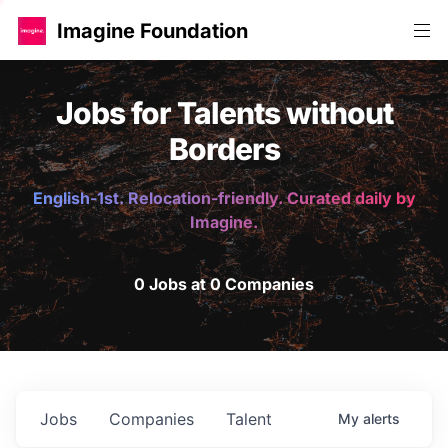
Imagine Foundation
Jobs for Talents without
Borders
English-1st. Relocation-friendly. Curated daily by
Imagine.
0 Jobs at 0 Companies
Jobs
Companies
Talent
My
alerts