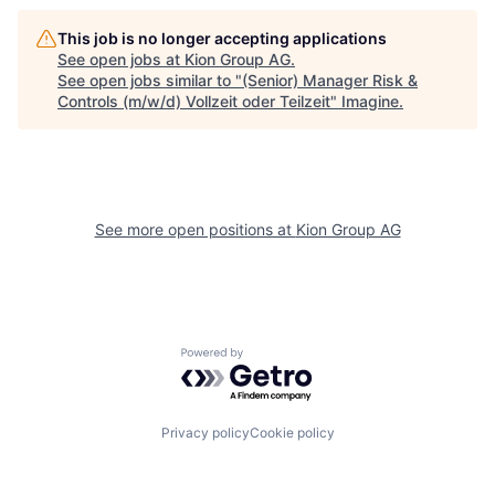
This job is no longer accepting applications
See open jobs at
Kion Group AG
.
See open jobs similar to "
(Senior) Manager Risk &
Controls (m/w/d) Vollzeit oder Teilzeit
"
Imagine
.
See more open positions at
Kion Group AG
Powered by Getro.com
Privacy policy
Cookie policy