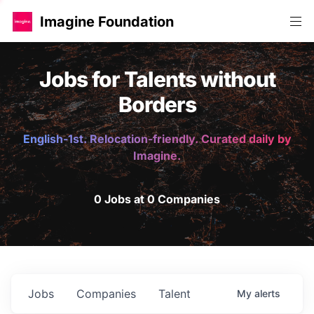
Imagine Foundation
Jobs for Talents without
Borders
English-1st. Relocation-friendly. Curated daily by
Imagine.
0 Jobs at 0 Companies
Jobs
Companies
Talent
My
alerts