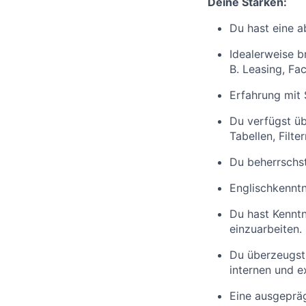
Deine Stärken:
Du hast eine 
Idealerweise b
B. Leasing, Fa
Erfahrung mit
Du verfügst üb
Tabellen, Filte
Du beherrschst
Englischkenntni
Du hast Kenntn
einzuarbeiten.
Du überzeugst
internen und e
Eine ausgepräg