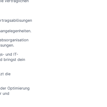
le vertraglichen
ertragsablösungen
sangelegenheiten.
iebsorganisation
ösungen.
s- und IT-
d bringst dein
zt die
 der Optimierung
er und