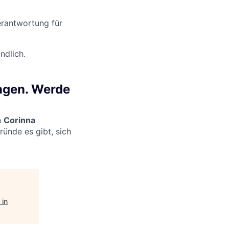
erantwortung für
ndlich.
ungen. Werde
n
Corinna
ründe es gibt, sich
 in