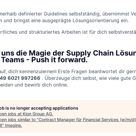
nnerhalb definierter Guidelines selbstständig, übernimmst V
 und bringst eine ausgeprägte Lösungsorientierung ein.
liches und strukturiertes Arbeiten ist für dich selbstverstä
t uns die Magie der Supply Chain Lös
 Teams - Push it forward.
auf, dich kennenzulernen! Erste Fragen beantwortet dir ger
49 6021 997266
. Überzeuge dich selbst, wie viele gute G
heiden und bewirb dich online.
job is no longer accepting applications
pen jobs at
Kion Group AG
.
en jobs similar to "
Contract Manager für Financial Services (w/m/d)
it
"
Imagine
.