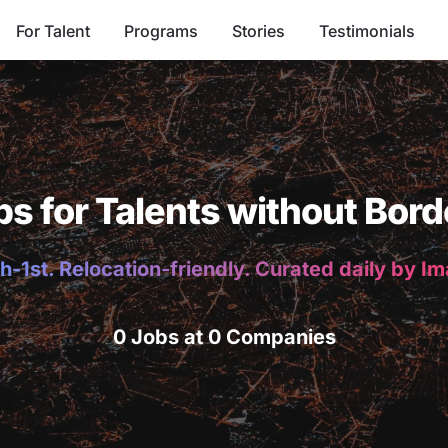
For Talent
Programs
Stories
Testimonials
bs for Talents without Bord
h-1st. Relocation-friendly. Curated daily by I
0 Jobs at 0 Companies