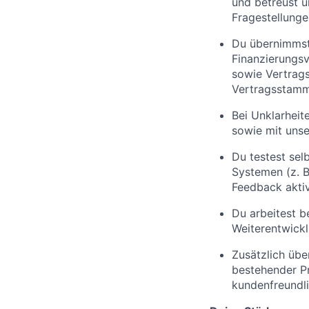
und betreust u
Fragestellunge
Du übernimmst 
Finanzierungs
sowie Vertrags
Vertragsstamm
Bei Unklarheit
sowie mit unse
Du testest sel
Systemen (z. B
Feedback aktiv
Du arbeitest b
Weiterentwickl
Zusätzlich üb
bestehender Pr
kundenfreundli