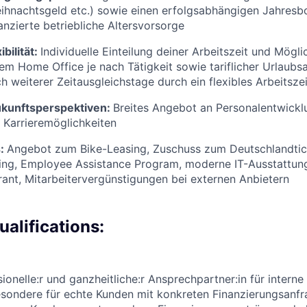
ihnachtsgeld etc.) sowie einen erfolgsabhängigen Jahresb
anzierte betriebliche Altersvorsorge
ibilität:
Individuelle Einteilung deiner Arbeitszeit und Mögl
em Home Office je nach Tätigkeit sowie tariflicher Urlaub
h weiterer Zeitausgleichstage durch ein flexibles Arbeitsze
kunftsperspektiven:
Breites Angebot an Personalentwic
n Karrieremöglichkeiten
s:
Angebot zum Bike-Leasing, Zuschuss zum Deutschlandtic
ing, Employee Assistance Program, moderne IT-Ausstattung
rant, Mitarbeitervergünstigungen bei externen Anbietern
alifications:
sionelle:r und ganzheitliche:r Ansprechpartner:in für intern
sondere für echte Kunden mit konkreten Finanzierungsanfr