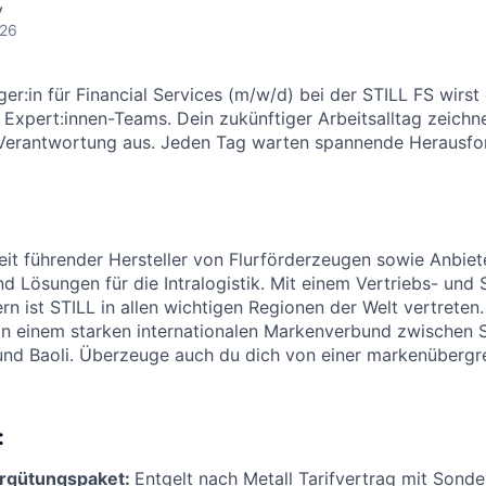
y
026
r:in für Financial Services (m/w/d) bei der STILL FS wirst 
 Expert:innen-Teams. Dein zukünftiger Arbeitsalltag zeichn
erantwortung aus. Jeden Tag warten spannende Herausfo
weit führender Hersteller von Flurförderzeugen sowie Anbiet
nd Lösungen für die Intralogistik. Mit einem Vertriebs- und
n ist STILL in allen wichtigen Regionen der Welt vertreten.
in einem starken internationalen Markenverbund zwischen S
und Baoli. Überzeuge auch du dich von einer markenübergre
:
ergütungspaket:
Entgelt nach Metall Tarifvertrag mit Sond