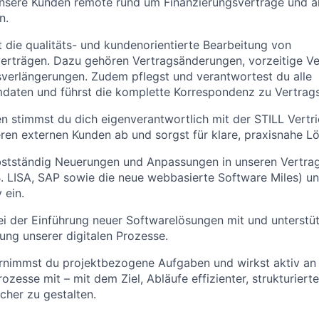
nsere Kunden remote rund um Finanzierungsverträge und al
n.
die qualitäts- und kundenorientierte Bearbeitung von
verträgen. Dazu gehören Vertragsänderungen, vorzeitige V
verlängerungen. Zudem pflegst und verantwortest du alle
daten und führst die komplette Korrespondenz zu Vertrag
en stimmst du dich eigenverantwortlich mit der STILL Vertr
ren externen Kunden ab und sorgst für klare, praxisnahe L
bstständig Neuerungen und Anpassungen in unseren Vertrag
. LISA, SAP sowie die neue webbasierte Software Miles) un
 ein.
ei der Einführung neuer Softwarelösungen mit und unterstüt
ung unserer digitalen Prozesse.
ernimmst du projektbezogene Aufgaben und wirkst aktiv an
ozesse mit – mit dem Ziel, Abläufe effizienter, strukturiert
cher zu gestalten.