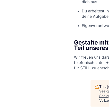
dich aus.
Du arbeitest i
deine Aufgaben
Eigenverantwort
Gestalte mi
Teil unseres
Wir freuen uns dar
telefonisch unter
+
für STILL zu entsc
This 
See o
See op
Vollze