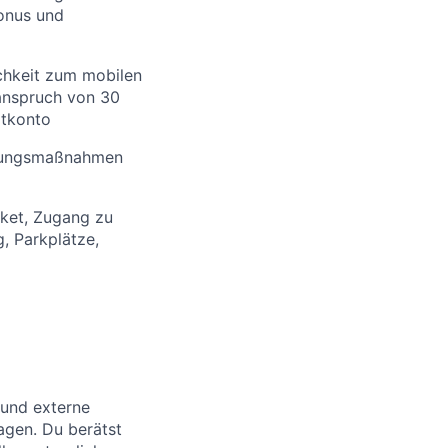
onus und
ichkeit zum mobilen
sanspruch von 30
itkonto
klungsmaßnahmen
ket, Zugang zu
, Parkplätze,
e und externe
agen. Du berätst