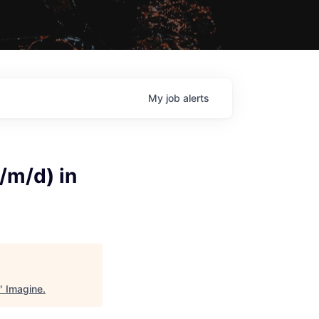
My
job
alerts
/m/d) in
"
Imagine
.