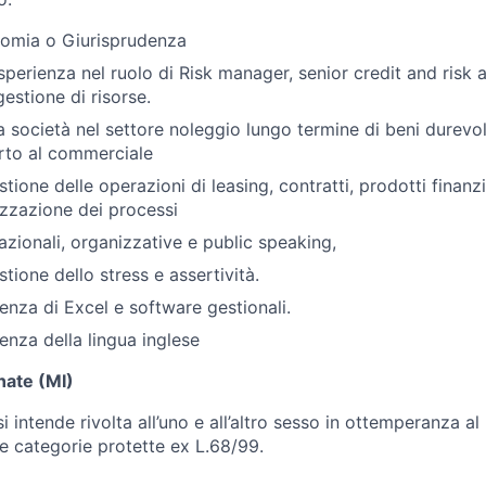
nomia o Giurisprudenza
erienza nel ruolo di Risk manager, senior credit and risk a
estione di risorse.
 società nel settore noleggio lungo termine di beni durevol
rto al commerciale
tione delle operazioni di leasing, contratti, prodotti finanzi
imizzazione dei processi
azionali, organizzative e public speaking,
tione dello stress e assertività.
nza di Excel e software gestionali.
nza della lingua inglese
nate (MI)
si intende rivolta all’uno e all’altro sesso in ottemperanza a
le categorie protette ex L.68/99.