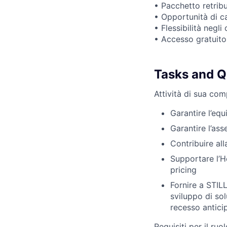
• Pacchetto retribu
• Opportunità di car
• Flessibilità negli
• Accesso gratuito 
Tasks and Qu
Attività di sua co
Garantire l’equ
Garantire l’ass
Contribuire all
Supportare l’He
pricing
Fornire a STILL
sviluppo di solu
recesso antici
Requisiti per il ruol