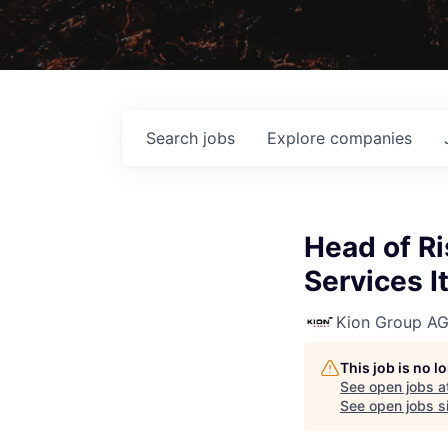
Search
jobs
Explore
companies
Head of R
Services I
Kion Group A
This job is no 
See open jobs a
See open jobs si