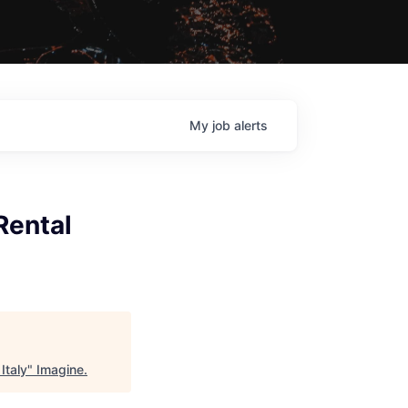
My
job
alerts
Rental
Italy
"
Imagine
.