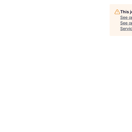
This 
See o
See op
Servic