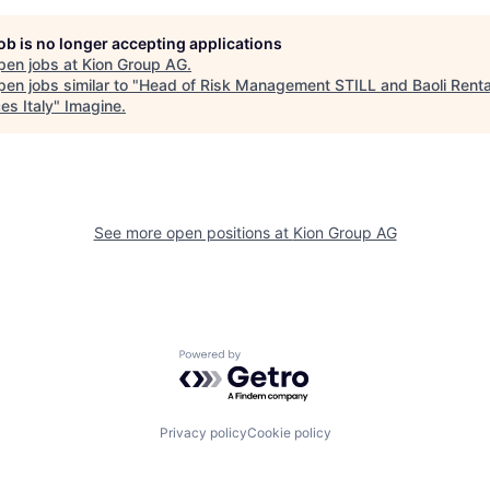
job is no longer accepting applications
pen jobs at
Kion Group AG
.
en jobs similar to "
Head of Risk Management STILL and Baoli Renta
es Italy
"
Imagine
.
See more open positions at
Kion Group AG
Powered by Getro.com
Privacy policy
Cookie policy