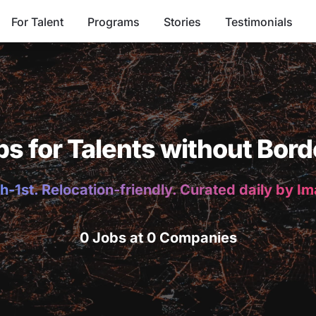
For Talent
Programs
Stories
Testimonials
bs for Talents without Bord
h-1st. Relocation-friendly. Curated daily by I
0 Jobs at 0 Companies