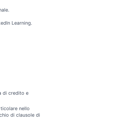
nale.
kedIn Learning.
 di credito e
ticolare nello
schio di clausole di