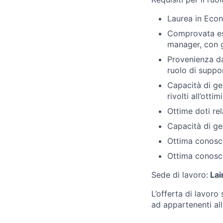
Laurea in Eco
Comprovata esp
manager, con g
Provenienza da
ruolo di suppo
Capacità di ges
rivolti all’ott
Ottime doti rel
Capacità di ges
Ottima conosce
Ottima conosce
Sede di lavoro:
Lai
L’offerta di lavoro 
ad appartenenti al