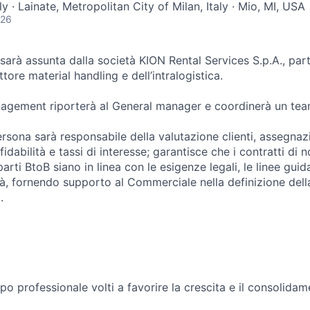
ly · Lainate, Metropolitan City of Milan, Italy · Mio, MI, USA
026
 sarà assunta dalla società KION Rental Services S.p.A., pa
tore material handling e dell’intralogistica.
agement riporterà al General manager e coordinerà un tea
persona sarà responsabile della valutazione clienti, assegnazi
ffidabilità e tassi di interesse; garantisce che i contratti di
rti BtoB siano in linea con le esigenze legali, le linee guida
lità, fornendo supporto al Commerciale nella definizione dell
.
ppo professionale volti a favorire la crescita e il consolidam