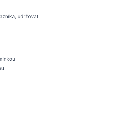
azníka, udržovat
dmínkou
ou