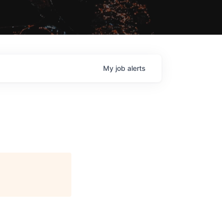
My
job
alerts