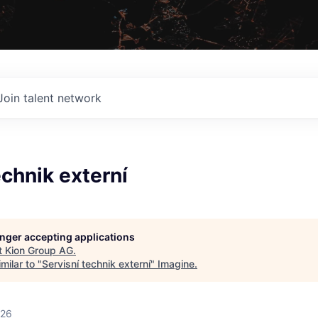
Join talent network
echnik externí
G
longer accepting applications
t
Kion Group AG
.
milar to "
Servisní technik externí
"
Imagine
.
026