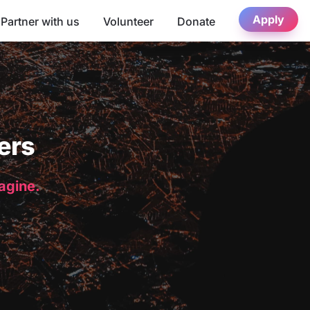
Apply
Partner with us
Volunteer
Donate
ers
magine.