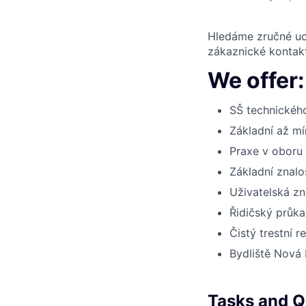
Hledáme zručné uch
zákaznické kontakt
We offer:
SŠ technickéh
Základní až mí
Praxe v oboru
Základní znalo
Uživatelská zn
Řidičský průk
Čistý trestní re
Bydliště Nová 
Tasks and Qu