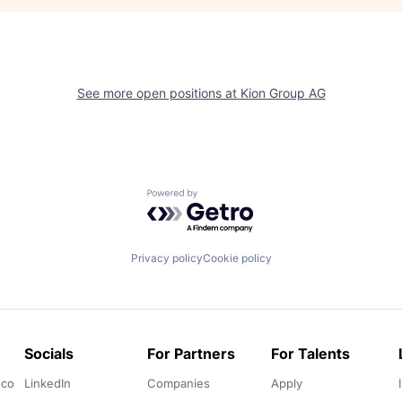
See more open positions at
Kion Group AG
Powered by Getro.com
Privacy policy
Cookie policy
Socials
For Partners
For Talents
.co
LinkedIn
Companies
Apply