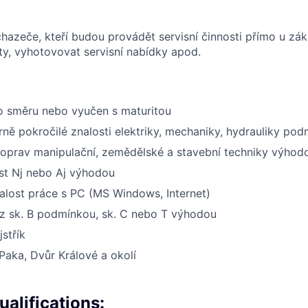
azeče, kteří budou provádět servisní činnosti přímo u zák
y, vyhotovovat servisní nabídky apod.
o směru nebo vyučen s maturitou
rně pokročilé znalosti elektriky, mechaniky, hydrauliky po
 oprav manipulační, zemědělské a stavební techniky výhod
st Nj nebo Aj výhodou
alost práce s PC (MS Windows, Internet)
az sk. B podmínkou, sk. C nebo T výhodou
jstřík
Paka, Dvůr Králové a okolí
alifications: