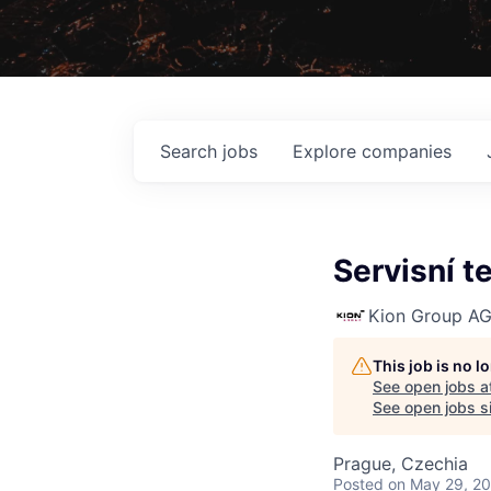
Search
jobs
Explore
companies
Servisní t
Kion Group A
This job is no 
See open jobs a
See open jobs si
Prague, Czechia
Posted
on May 29, 2