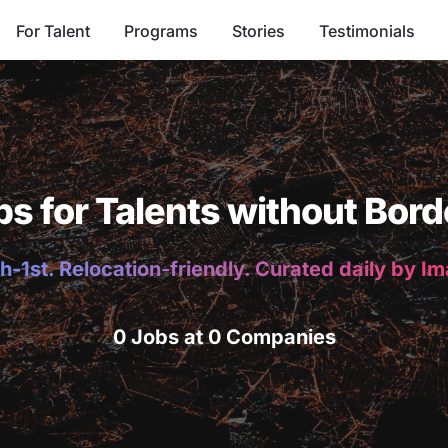
For Talent
Programs
Stories
Testimonials
bs for Talents without Bord
h-1st. Relocation-friendly. Curated daily by I
0 Jobs at 0 Companies