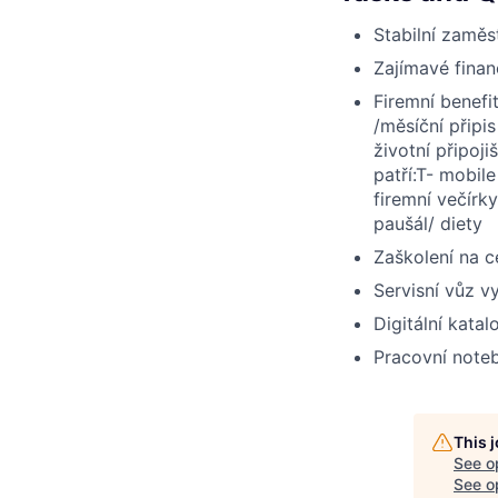
Stabilní zaměs
Zajímavé fina
Firemní benefi
/měsíční připis
životní připoj
patří:T- mobil
firemní večírk
paušál/ diety
Zaškolení na c
Servisní vůz 
Digitální kata
Pracovní note
This 
See o
See op