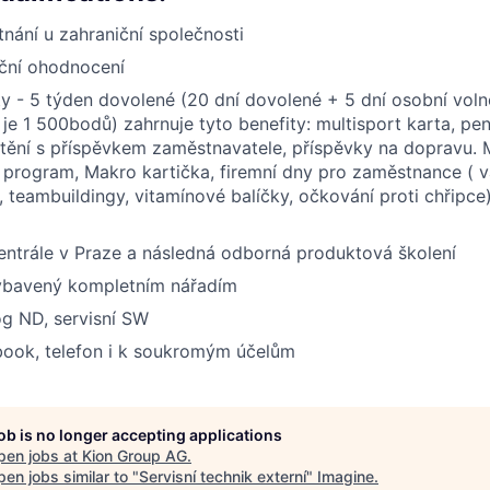
tnání u zahraniční společnosti
nční ohodnocení
ty - 5 týden dovolené (20 dní dovolené + 5 dní osobní voln
 je 1 500bodů) zahrnuje tyto benefity: multisport karta, penz
ištění s příspěvkem zaměstnavatele, příspěvky na dopravu. M
e program, Makro kartička, firemní dny pro zaměstnance ( v
y, teambuildingy, vitamínové balíčky, očkování proti chřipce
entrále v Praze a následná odborná produktová školení
vybavený kompletním nářadím
log ND, servisní SW
book, telefon i k soukromým účelům
job is no longer accepting applications
pen jobs at
Kion Group AG
.
en jobs similar to "
Servisní technik externí
"
Imagine
.