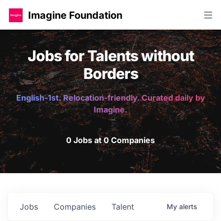
Imagine Foundation
Jobs for Talents without
Borders
English-1st. Relocation-friendly. Curated daily by
Imagine.
0 Jobs at 0 Companies
Jobs
Companies
Talent
My
alerts