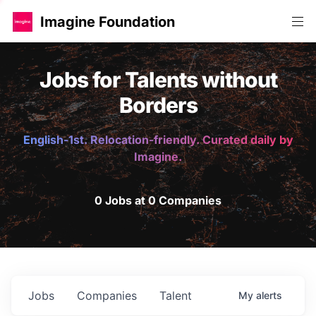
Imagine Foundation
Jobs for Talents without
Borders
English-1st. Relocation-friendly. Curated daily by
Imagine.
0 Jobs at 0 Companies
Jobs
Companies
Talent
My
alerts