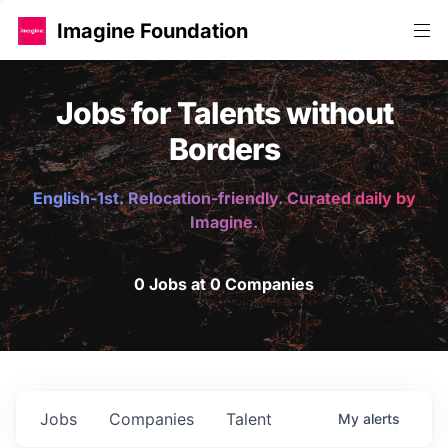
Imagine Foundation
Jobs for Talents without
Borders
English-1st. Relocation-friendly. Curated daily by
Imagine.
0 Jobs at 0 Companies
Jobs
Companies
Talent
My
alerts