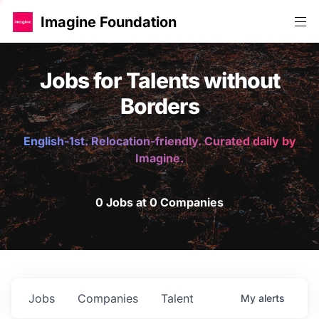
Imagine Foundation
Jobs for Talents without
Borders
English-1st. Relocation-friendly. Curated daily by
Imagine.
0 Jobs at 0 Companies
Jobs
Companies
Talent
My
alerts