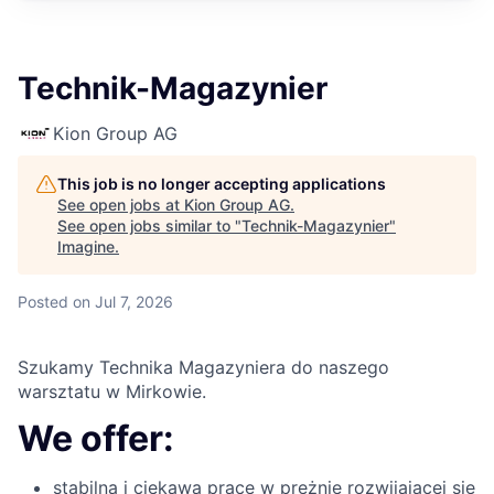
Technik-Magazynier
Kion Group AG
This job is no longer accepting applications
See open jobs at
Kion Group AG
.
See open jobs similar to "
Technik-Magazynier
"
Imagine
.
Posted
on Jul 7, 2026
Szukamy Technika Magazyniera do naszego
warsztatu w Mirkowie.
We offer:
stabilną i ciekawą pracę w prężnie rozwijającej się