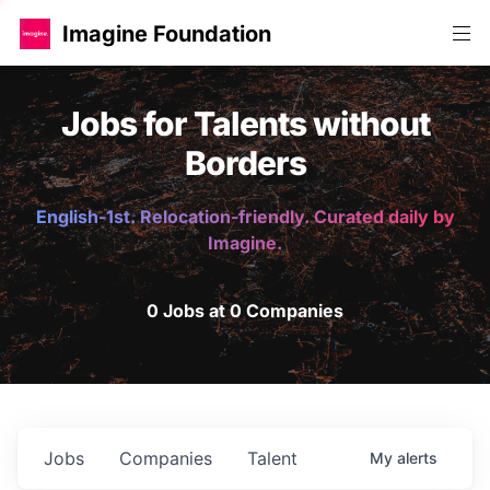
Imagine Foundation
Jobs for Talents without
Borders
English-1st. Relocation-friendly. Curated daily by
Imagine.
0 Jobs at 0 Companies
Jobs
Companies
Talent
My
alerts