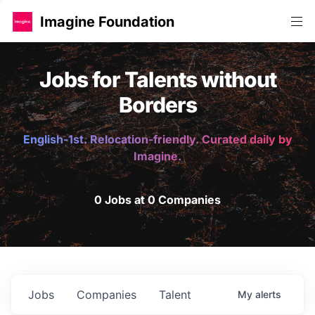
Imagine Foundation
Jobs for Talents without
Borders
English-1st. Relocation-friendly. Curated daily by
Imagine.
0 Jobs at 0 Companies
Jobs
Companies
Talent
My
alerts