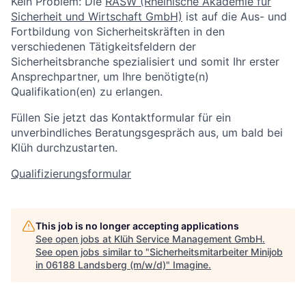
Kein Problem: Die
RASW (Rheinische Akademie für
Sicherheit und Wirtschaft GmbH)
ist auf die Aus- und
Fortbildung von Sicherheitskräften in den
verschiedenen Tätigkeitsfeldern der
Sicherheitsbranche spezialisiert und somit Ihr erster
Ansprechpartner, um Ihre benötigte(n)
Qualifikation(en) zu erlangen.
Füllen Sie jetzt das Kontaktformular für ein
unverbindliches Beratungsgespräch aus, um bald bei
Klüh durchzustarten.
Qualifizierungsformular
This job is no longer accepting applications
See open jobs at
Klüh Service Management GmbH
.
See open jobs similar to "
Sicherheitsmitarbeiter Minijob
in 06188 Landsberg (m/w/d)
"
Imagine
.