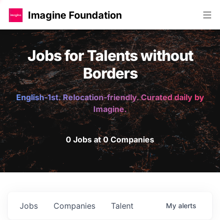
Imagine Foundation
Jobs for Talents without
Borders
English-1st. Relocation-friendly. Curated daily by
Imagine.
0 Jobs at 0 Companies
Jobs
Companies
Talent
My
alerts