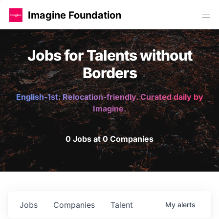
Imagine Foundation
Jobs for Talents without
Borders
English-1st. Relocation-friendly. Curated daily by
Imagine.
0 Jobs at 0 Companies
Jobs
Companies
Talent
My
alerts