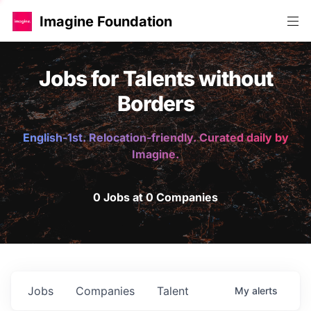
Imagine Foundation
Jobs for Talents without
Borders
English-1st. Relocation-friendly. Curated daily by
Imagine.
0 Jobs at 0 Companies
Jobs
Companies
Talent
My
alerts