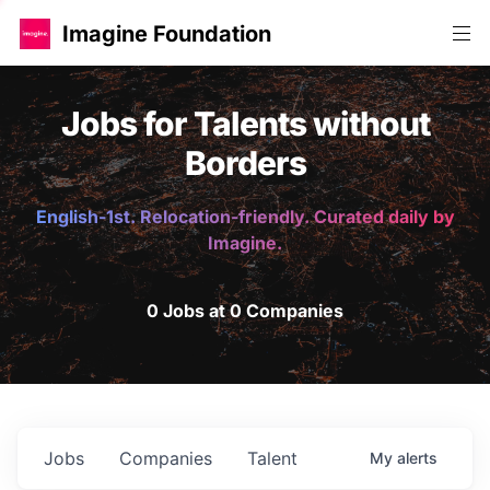
Imagine Foundation
Jobs for Talents without
Borders
English-1st. Relocation-friendly. Curated daily by
Imagine.
0 Jobs at 0 Companies
Jobs
Companies
Talent
My
alerts