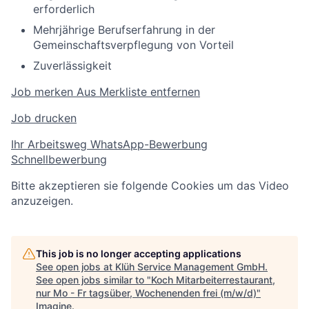
erforderlich
Mehrjährige Berufserfahrung in der
Gemeinschaftsverpflegung von Vorteil
Zuverlässigkeit
Job merken
Aus Merkliste entfernen
Job drucken
Ihr Arbeitsweg
WhatsApp-Bewerbung
Schnellbewerbung
Bitte akzeptieren sie folgende Cookies um das Video
anzuzeigen.
This job is no longer accepting applications
See open jobs at
Klüh Service Management GmbH
.
See open jobs similar to "
Koch Mitarbeiterrestaurant,
nur Mo - Fr tagsüber, Wochenenden frei (m/w/d)
"
Imagine
.