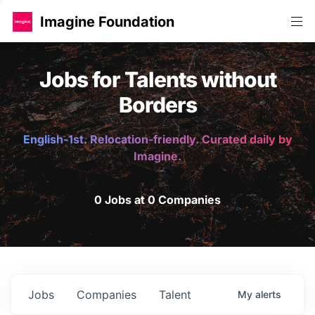
Imagine Foundation
Jobs for Talents without
Borders
English-1st. Relocation-friendly. Curated daily by
Imagine.
0 Jobs at 0 Companies
Jobs
Companies
Talent
My
alerts