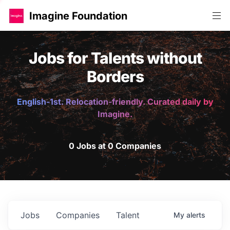
Imagine Foundation
Jobs for Talents without
Borders
English-1st. Relocation-friendly. Curated daily by
Imagine.
0 Jobs at 0 Companies
Jobs
Companies
Talent
My
alerts