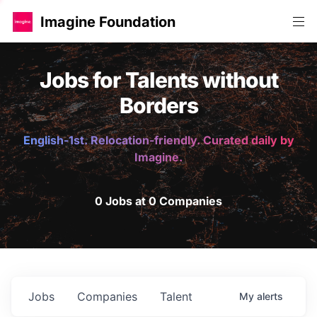
Imagine Foundation
Jobs for Talents without
Borders
English-1st. Relocation-friendly. Curated daily by
Imagine.
0 Jobs at 0 Companies
Jobs
Companies
Talent
My
alerts