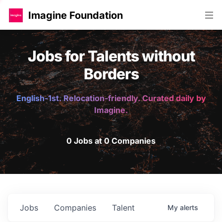
Imagine Foundation
Jobs for Talents without
Borders
English-1st. Relocation-friendly. Curated daily by
Imagine.
0 Jobs at 0 Companies
Jobs
Companies
Talent
My
alerts