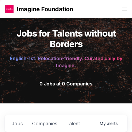
Imagine Foundation
Jobs for Talents without
Borders
English-1st. Relocation-friendly. Curated daily by
Imagine.
0 Jobs at 0 Companies
Jobs
Companies
Talent
My
alerts