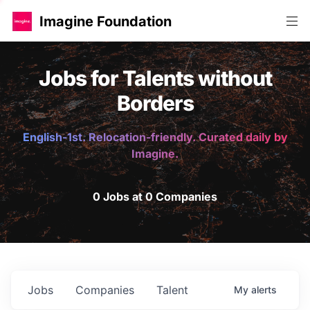
Imagine Foundation
Jobs for Talents without
Borders
English-1st. Relocation-friendly. Curated daily by
Imagine.
0 Jobs at 0 Companies
Jobs
Companies
Talent
My
alerts