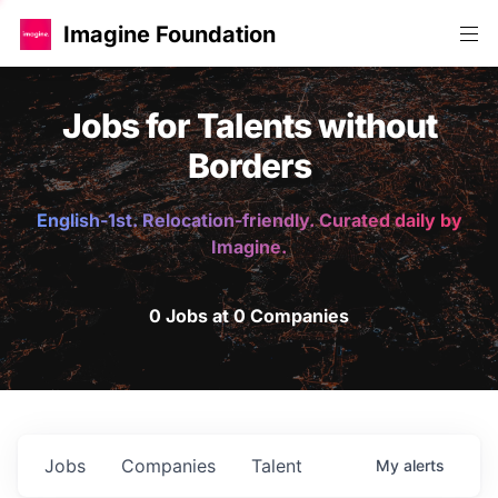
Imagine Foundation
Jobs for Talents without
Borders
English-1st. Relocation-friendly. Curated daily by
Imagine.
0 Jobs at 0 Companies
Jobs
Companies
Talent
My
alerts