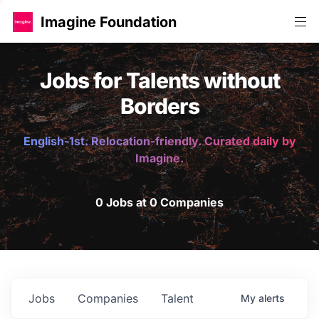
Imagine Foundation
Jobs for Talents without
Borders
English-1st. Relocation-friendly. Curated daily by
Imagine.
0 Jobs at 0 Companies
Jobs
Companies
Talent
My
alerts