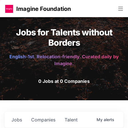
Imagine Foundation
Jobs for Talents without
Borders
English-1st. Relocation-friendly. Curated daily by
Imagine.
0 Jobs at 0 Companies
Jobs
Companies
Talent
My
alerts