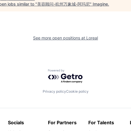
en jobs similar to "
美容顾问-杭州万象城-阿玛尼
"
Imagine
.
See more open positions at
Loreal
Powered by Getro.com
Privacy policy
Cookie policy
Socials
For Partners
For Talents