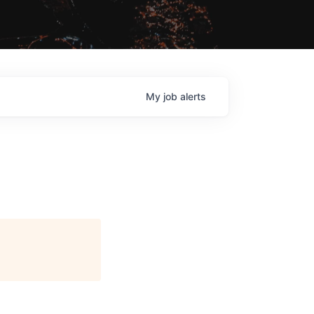
My
job
alerts