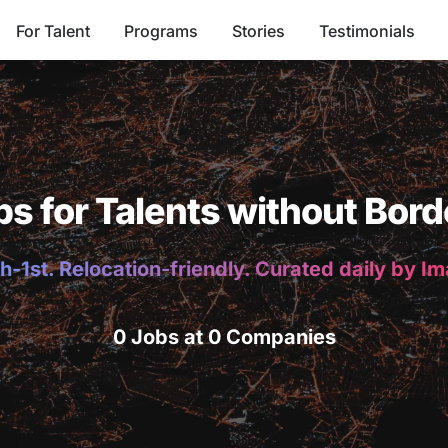
For Talent
Programs
Stories
Testimonials
bs for Talents without Bord
h-1st. Relocation-friendly. Curated daily by I
0 Jobs at 0 Companies