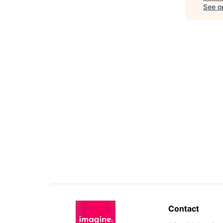
See op
Contact 