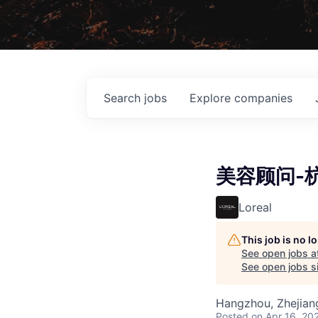
Search
jobs
Explore
companies
美容顾问-
Loreal
This job is no 
See open jobs a
See open jobs si
Hangzhou, Zhejian
Posted
on Apr 16, 20