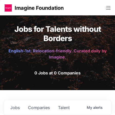
Imagine Foundation
Jobs for Talents without
Borders
English-1st. Relocation-friendly. Curated daily by
Imagine.
0 Jobs at 0 Companies
Jobs
Companies
Talent
My
alerts