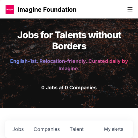
Imagine Foundation
Jobs for Talents without
Borders
English-1st. Relocation-friendly. Curated daily by
Imagine.
0 Jobs at 0 Companies
Jobs
Companies
Talent
My
alerts