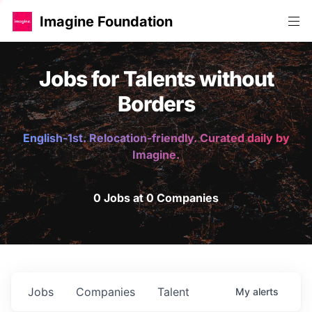
Imagine Foundation
Jobs for Talents without
Borders
English-1st. Relocation-friendly. Curated daily by
Imagine.
0 Jobs at 0 Companies
Jobs
Companies
Talent
My
alerts