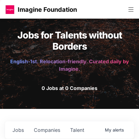
Imagine Foundation
Jobs for Talents without
Borders
English-1st. Relocation-friendly. Curated daily by
Imagine.
0 Jobs at 0 Companies
Jobs
Companies
Talent
My
alerts