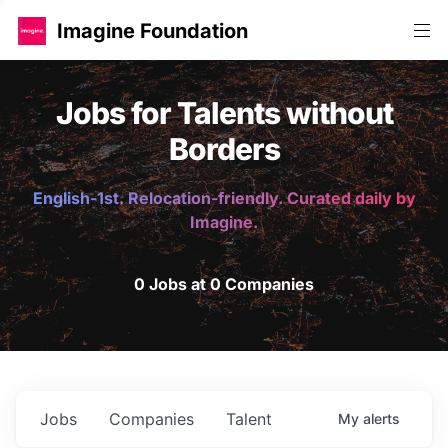
Imagine Foundation
Jobs for Talents without
Borders
English-1st. Relocation-friendly. Curated daily by
Imagine.
0 Jobs at 0 Companies
Jobs
Companies
Talent
My
alerts