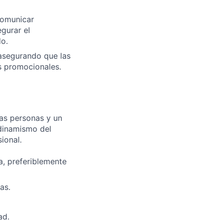
comunicar
gurar el
do.
 asegurando que las
s promocionales.
las personas y un
 dinamismo del
ional.
a, preferiblemente
as.
ad.