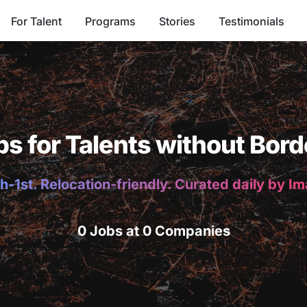
For Talent
Programs
Stories
Testimonials
bs for Talents without Bord
h-1st. Relocation-friendly. Curated daily by I
0 Jobs at 0 Companies