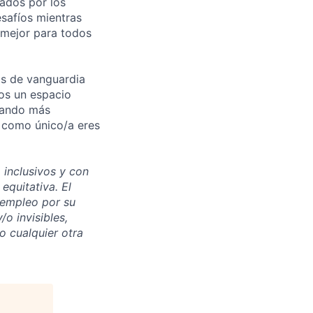
ados por los
esafíos mientras
mejor para todos
os de vanguardia
mos un espacio
reando más
 como único/a eres
inclusivos y con
equitativa. El
e empleo por su
o invisibles,
o cualquier otra