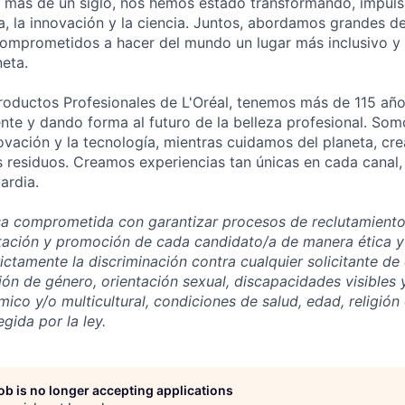
 más de un siglo, nos hemos estado transformando, impuls
ía, la innovación y la ciencia. Juntos, abordamos grandes d
mprometidos a hacer del mundo un lugar más inclusivo y 
neta.
Productos Profesionales de L'Oréal, tenemos más de 115 añ
ente y dando forma al futuro de la belleza profesional. So
novación y la tecnología, mientras cuidamos del planeta, c
residuos. Creamos experiencias tan únicas en cada canal,
ardia.
 comprometida con garantizar procesos de reclutamiento 
tación y promoción de cada candidato/a de manera ética y 
ictamente la discriminación contra cualquier solicitante d
ón de género, orientación sexual, discapacidades visibles y/
co y/o multicultural, condiciones de salud, edad, religión 
egida por la ley.
job is no longer accepting applications