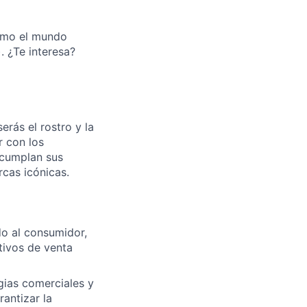
ómo el mundo
. ¿Te interesa?
rás el rostro y la
r con los
 cumplan sus
rcas icónicas.
do al consumidor,
tivos de venta
gias comerciales y
antizar la