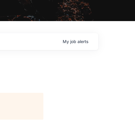
My
job
alerts