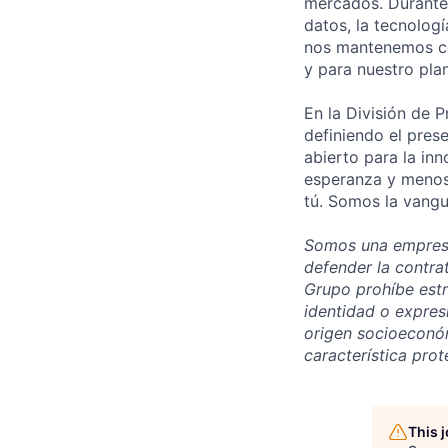
mercados. Durante
datos, la tecnolog
nos mantenemos co
y para nuestro pla
En la División de 
definiendo el pres
abierto para la in
esperanza y menos 
tú. Somos la vangu
Somos una empresa
defender la contra
Grupo prohíbe estr
identidad o expresi
origen socioeconómi
característica prot
This 