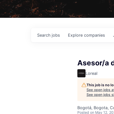
Search
jobs
Explore
companies
Asesor/a 
Loreal
This job is no 
See open jobs a
See open jobs si
Bogotá, Bogota, C
Posted
on May 12, 2