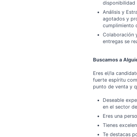
disponibilidad
Análisis y Est
agotados y pro
cumplimiento d
Colaboración y
entregas se re
Buscamos a Alguie
Eres el/la candidat
fuerte espíritu co
punto de venta y qu
Deseable exper
en el sector de
Eres una perso
Tienes excelen
Te destacas po