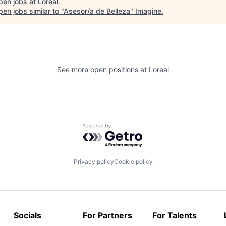
pen jobs at
Loreal
.
en jobs similar to "
Asesor/a de Belleza
"
Imagine
.
See more open positions at
Loreal
Powered by Getro.com
Privacy policy
Cookie policy
Socials
For Partners
For Talents