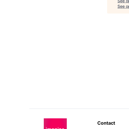
See o
See op
Contact 