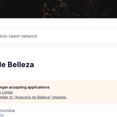
Join talent network
de Belleza
longer accepting applications
t
Loreal
.
milar to "
Asesor/a de Belleza
"
Imagine
.
olombia
026