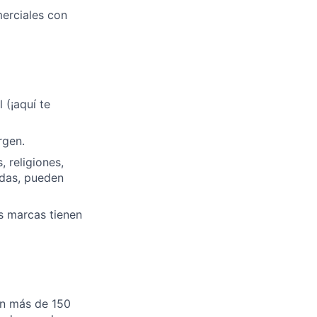
merciales con
 (¡aquí te
rgen.
 religiones,
adas, pueden
s marcas tienen
en más de 150