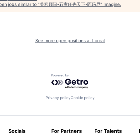
en jobs similar to "
美容顾问-石家庄先天下-阿玛尼
"
Imagine
.
See more open positions at
Loreal
Powered by Getro.com
Privacy policy
Cookie policy
Socials
For Partners
For Talents