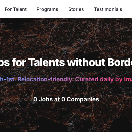
For Talent
Programs
Stories
Testimonials
bs for Talents without Bord
h-1st. Relocation-friendly. Curated daily by I
0 Jobs at 0 Companies