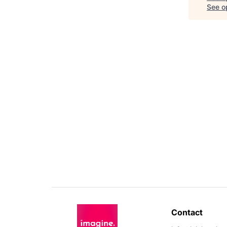
See op
Contact 