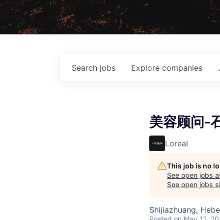
Search
jobs
Explore
companies
美容顾问-
Loreal
This job is no 
See open jobs a
See open jobs si
Shijiazhuang, Hebe
Posted
on May 12, 2