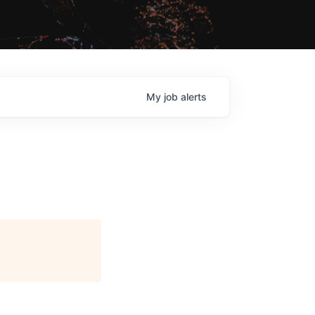
My
job
alerts