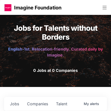
Imagine Foundation
Jobs for Talents without
Borders
English-1st. Relocation-friendly. Curated daily by
Imagine.
0 Jobs at 0 Companies
Jobs
Companies
Talent
My
alerts