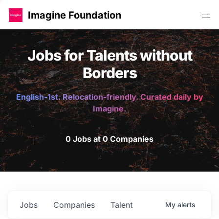
Imagine Foundation
Jobs for Talents without
Borders
English-1st. Relocation-friendly. Curated daily by
Imagine.
0 Jobs at 0 Companies
Jobs
Companies
Talent
My
alerts