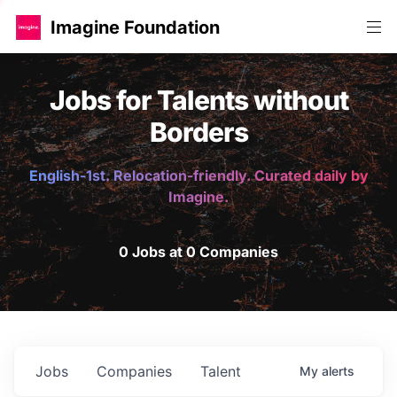
Imagine Foundation
Jobs for Talents without
Borders
English-1st. Relocation-friendly. Curated daily by
Imagine.
0 Jobs at 0 Companies
Jobs
Companies
Talent
My
alerts