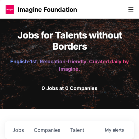
Imagine Foundation
Jobs for Talents without
Borders
English-1st. Relocation-friendly. Curated daily by
Imagine.
0 Jobs at 0 Companies
Jobs
Companies
Talent
My
alerts