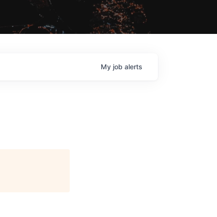
My
job
alerts