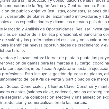
grales para la introducción y consolidación de las marcas d
 los mercados de la Región Andina y Centroamérica. Esto in
ción de público objetivo (estilistas, coloristas, salones de 
al), desarrollo de planes de lanzamiento innovadores y ada
obales a las especificidades y dinámicas de cada país de la 
de Mercado y Análisis de Oportunidades: Realizar investiga
encias del sector de la belleza profesional, el panorama c
y de salón) y las preferencias del estilista y consumidor e
para identificar nuevas oportunidades de crecimiento y eva
el portafolio.
yectos y Lanzamientos: Liderar de punta a punta los proy
 renovación de gamas para las marcas a su cargo, coordin
 la concepción, importación/regulatorio hasta la ejecución
 profesional. Esto incluye la gestión rigurosa de plazos, a
cumplimiento de los KPIs de venta y participación de merca
on Socios Comerciales y Clientes Clave: Construir y mante
andes cuentas (salones clave, cadenas), socios estratégicos
ara asegurar una colaboración efectiva y una alineación exc
 introducción y comercialización de las marcas.