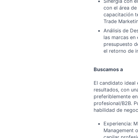
Sinergia con e
con el área de
capacitación t
Trade Marketin
Análisis de De
las marcas en e
presupuesto de
el retorno de i
Buscamos a
El candidato ideal
resultados, con un
preferiblemente en
profesional/B2B. 
habilidad de negoc
Experiencia: M
Management o T
capilar profes