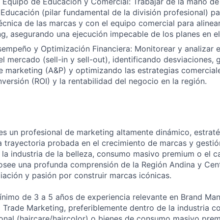
l Equipo de Educación y Comercial: Trabajar de la mano de
 Educación (pilar fundamental de la división profesional) pa
écnica de las marcas y con el equipo comercial para alinear
g, asegurando una ejecución impecable de los planes en el
sempeño y Optimización Financiera: Monitorear y analizar
l mercado (sell-in y sell-out), identificando desviaciones, 
 marketing (A&P) y optimizando las estrategias comercial
nversión (ROI) y la rentabilidad del negocio en la región.
 es un profesional de marketing altamente dinámico, estrat
a trayectoria probada en el crecimiento de marcas y gesti
 la industria de la belleza, consumo masivo premium o el c
Posee una profunda comprensión de la Región Andina y Cen
iación y pasión por construir marcas icónicas.
ínimo de 3 a 5 años de experiencia relevante en Brand Ma
rade Marketing, preferiblemente dentro de la industria c
ional (haircare/haircolor) o bienes de consumo masivo pre