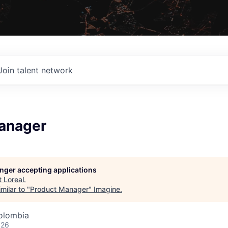
Join talent network
anager
longer accepting applications
t
Loreal
.
milar to "
Product Manager
"
Imagine
.
olombia
026