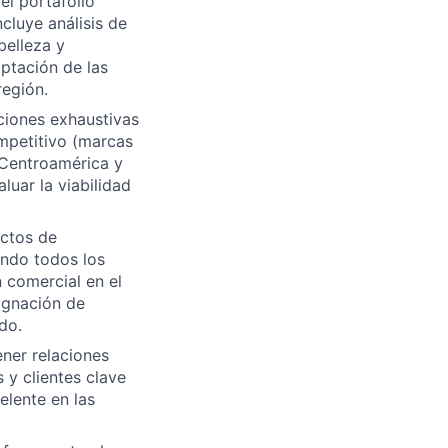
el portafolio
cluye análisis de
belleza y
ptación de las
región.
ciones exhaustivas
ompetitivo (marcas
n Centroamérica y
luar la viabilidad
ectos de
ando todos los
 comercial en el
signación de
do.
ner relaciones
 y clientes clave
elente en las