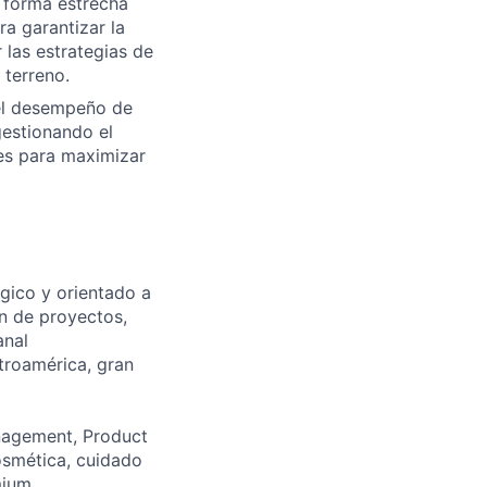
 forma estrecha
ra garantizar la
 las estrategias de
 terreno.
 el desempeño de
gestionando el
es para maximizar
égico y orientado a
ón de proyectos,
anal
troamérica, gran
nagement, Product
osmética, cuidado
mium.