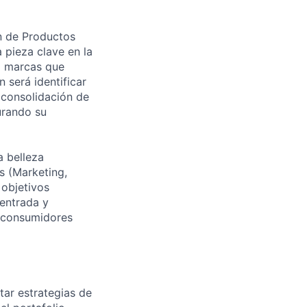
n de Productos
 pieza clave en la
do marcas que
n será identificar
 consolidación de
urando su
a belleza
s (Marketing,
 objetivos
 entrada y
y consumidores
ar estrategias de