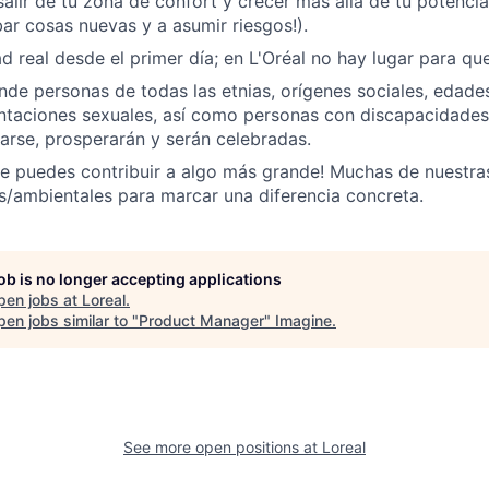
alir de tu zona de confort y crecer más allá de tu potencial
ar cosas nuevas y a asumir riesgos!).
d real desde el primer día; en L'Oréal no hay lugar para qu
de personas de todas las etnias, orígenes sociales, edades,
ntaciones sexuales, así como personas con discapacidades
rse, prosperarán y serán celebradas.
e puedes contribuir a algo más grande! Muchas de nuestra
s/ambientales para marcar una diferencia concreta.
job is no longer accepting applications
pen jobs at
Loreal
.
en jobs similar to "
Product Manager
"
Imagine
.
See more open positions at
Loreal