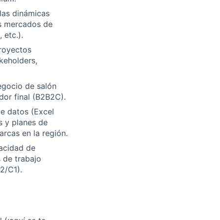
las dinámicas
os mercados de
 etc.).
proyectos
akeholders,
gocio de salón
or final (B2B2C).
de datos (Excel
s y planes de
rcas en la región.
pacidad de
 de trabajo
2/C1).