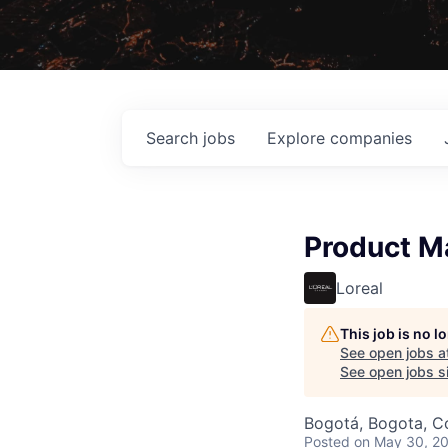
Search
jobs
Explore
companies
Product M
Loreal
This job is no 
See open jobs a
See open jobs si
Bogotá, Bogota, C
Posted
on May 30, 2