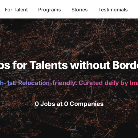
For Talent
Programs
Stories
Testimonials
bs for Talents without Bord
h-1st. Relocation-friendly. Curated daily by I
0 Jobs at 0 Companies