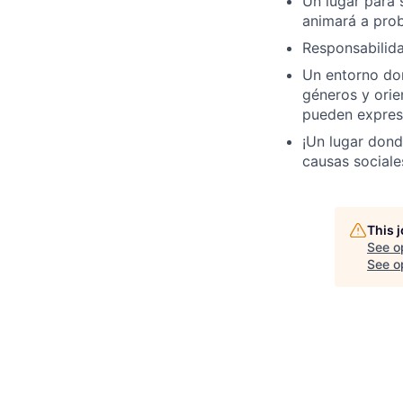
Un lugar para s
animará a prob
Responsabilida
Un entorno don
géneros y orie
pueden expresa
¡Un lugar dond
causas sociale
This 
See o
See op