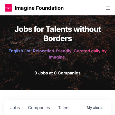
Imagine Foundation
Jobs for Talents without
Borders
English-1st. Relocation-friendly. Curated daily by
Imagine.
0 Jobs at 0 Companies
Jobs
Companies
Talent
My
alerts