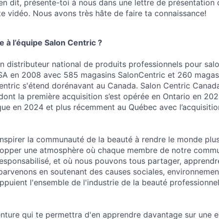
’en dit, présente-toi à nous dans une lettre de présentation
e vidéo. Nous avons très hâte de faire ta connaissance!
e à l’équipe Salon Centric ?
n distributeur national de produits professionnels pour salo
USA en 2008 avec 585 magasins SalonCentric et 260 magas
entric s'étend dorénavant au Canada. Salon Centric Canada
dont la première acquisition s’est opérée en Ontario en 202
que en 2024 et plus récemment au Québec avec l’acquisiti
'inspirer la communauté de la beauté à rendre le monde plu
lopper une atmosphère où chaque membre de notre commu
 responsabilisé, et où nous pouvons tous partager, apprendre
parvenons en soutenant des causes sociales, environnemen
puient l'ensemble de l'industrie de la beauté professionnel
enture qui te permettra d'en apprendre davantage sur une e