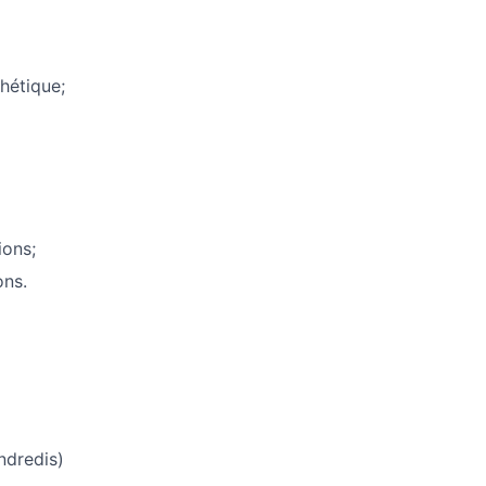
thétique;
ions;
ons.
ndredis)