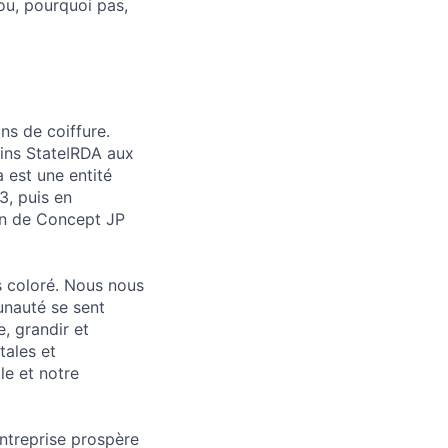
 ou, pourquoi pas,
ns de coiffure.
ins StateǀRDA aux
 est une entité
3, puis en
on de Concept JP
s coloré. Nous nous
nauté se sent
, grandir et
tales et
le et notre
ntreprise prospère