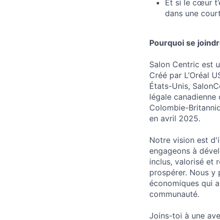
Et si le cœur t
dans une court
Pourquoi se joindr
Salon Centric est u
Créé par L’Oréal 
États-Unis, SalonC
légale canadienne 
Colombie-Britanni
en avril 2025.
Notre vision est d
engageons à déve
inclus, valorisé et
prospérer. Nous y 
économiques qui ap
communauté.
Joins-toi à une av