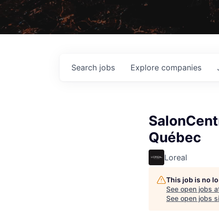
Search
jobs
Explore
companies
SalonCentr
Québec
Loreal
This job is no 
See open jobs a
See open jobs si