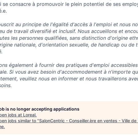
i se consacre à promouvoir le plein potentiel de ses employ
é.e.
uscrit au principe de l'égalité d'accès à l'emploi et nous 
u de travail diversifié et inclusif. Nous accueillons et enc
tes les personnes qualifiées, sans distinction d'origine ethn
rigine nationale, d'orientation sexuelle, de handicap ou de t
.
s également à fournir des pratiques d'emploi accessibles
ciale. Si vous avez besoin d'accommodement à n'importe qu
tement, veuillez nous en informer et nous travaillerons av
oins.
job is no longer accepting applications
pen jobs at
Loreal
.
en jobs similar to "
SalonCentric - Conseiller.ère en ventes - Ville d
ne
.