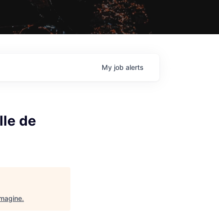
My
job
alerts
lle de
Imagine
.