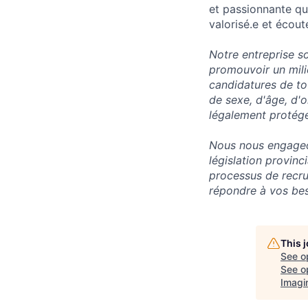
et passionnante qu
valorisé.e et écout
Notre entreprise so
promouvoir un milie
candidatures de tou
de sexe, d'âge, d'o
légalement protégé
Nous nous engageon
législation provin
processus de recru
répondre à vos bes
This 
See o
See op
Imagi