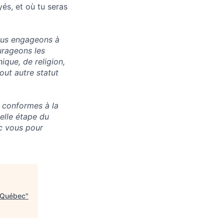
és, et où tu seras
nous engageons à
ourageons les
ique, de religion,
out autre statut
 conformes à la
elle étape du
ec vous pour
e Québec
"