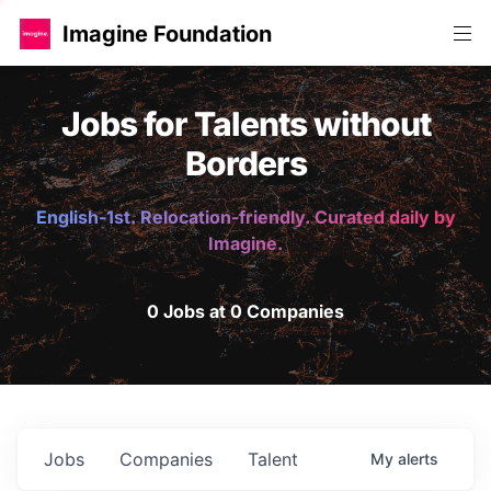
Imagine Foundation
Jobs for Talents without
Borders
English-1st. Relocation-friendly. Curated daily by
Imagine.
0 Jobs at 0 Companies
Jobs
Companies
Talent
My
alerts