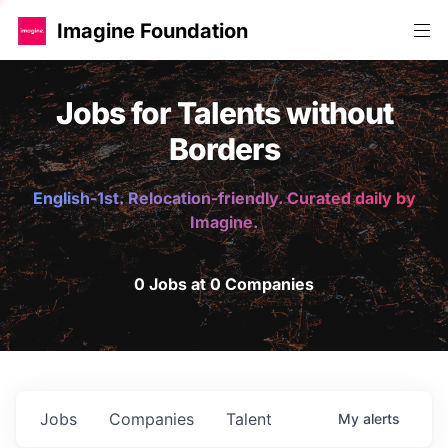
Imagine Foundation
Jobs for Talents without
Borders
English-1st. Relocation-friendly. Curated daily by
Imagine.
0 Jobs at 0 Companies
Jobs
Companies
Talent
My
alerts